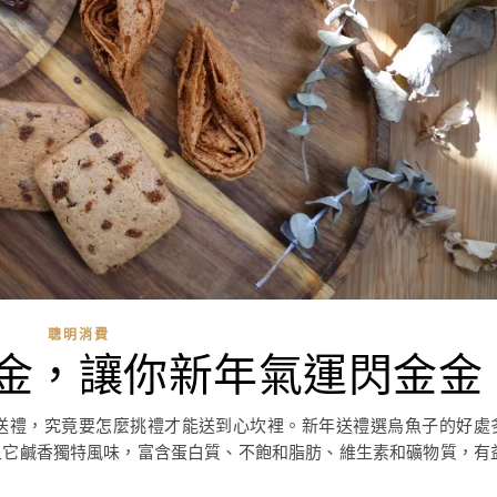
聰明消費
金，讓你新年氣運閃金金
送禮，究竟要怎麼挑禮才能送到心坎裡。新年送禮選烏魚子的好處
且它鹹香獨特風味，富含蛋白質、不飽和脂肪、維生素和礦物質，有