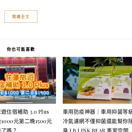
閱讀全文
你也可能喜歡
住宿補助 3.0 Plus
車用防疫神器｜車用抑菌等
1000元第二晚1500元
冷氣濾網不僅抑菌還能幫你
用了嗎？
臭 LB LINK BEAR 車室空間