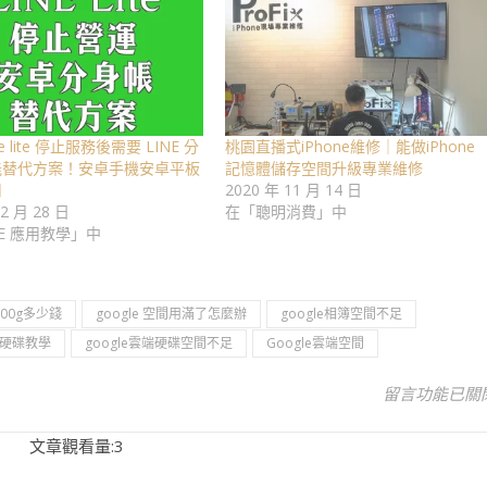
e lite 停止服務後需要 LINE 分
桃園直播式iPhone維修｜能做iPhone
能替代方案！安卓手機安卓平板
記憶體儲存空間升級專業維修
用
2020 年 11 月 14 日
 2 月 28 日
在「聰明消費」中
NE 應用教學」中
100g多少錢
google 空間用滿了怎麼辦
google相簿空間不足
雲端硬碟教學
google雲端硬碟空間不足
Google雲端空間
在〈Googl
留言功能已關
文章觀看量:3