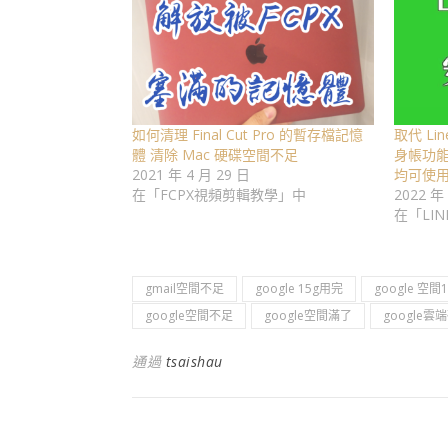
如何清理 Final Cut Pro 的暫存檔記憶
取代 Lin
體 清除 Mac 硬碟空間不足
身帳功
2021 年 4 月 29 日
均可使
在「FCPX視頻剪輯教學」中
2022 年
在「LI
gmail空間不足
google 15g用完
google 空間
google空間不足
google空間滿了
google
通過
tsaishau