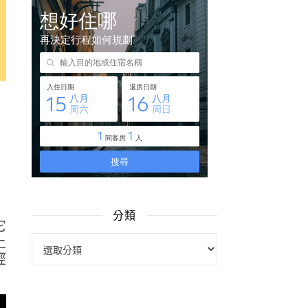
分類
它
上
分類
經