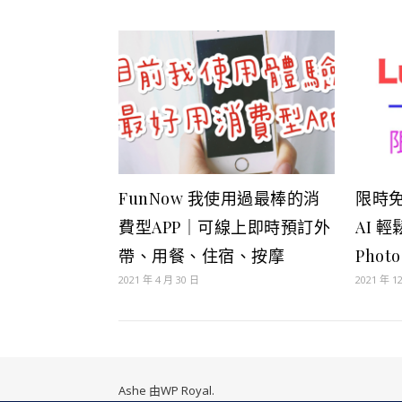
FunNow 我使用過最棒的消
限時免
費型APP｜可線上即時預訂外
AI 
帶、用餐、住宿、按摩
Pho
2021 年 4 月 30 日
2021 年 1
Ashe 由
WP Royal
.